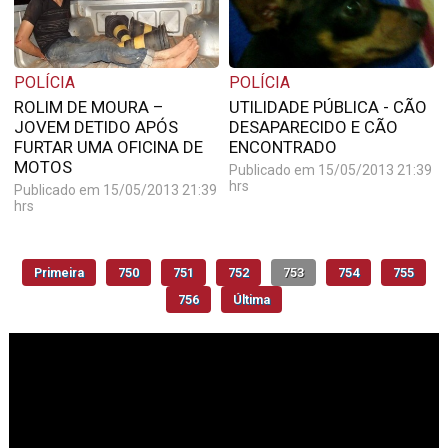
POLÍCIA
POLÍCIA
ROLIM DE MOURA –
UTILIDADE PÚBLICA - CÃO
JOVEM DETIDO APÓS
DESAPARECIDO E CÃO
FURTAR UMA OFICINA DE
ENCONTRADO
MOTOS
Publicado em 15/05/2013 21:39
hrs
Publicado em 15/05/2013 21:39
hrs
Primeira
750
751
752
753
754
755
756
Última