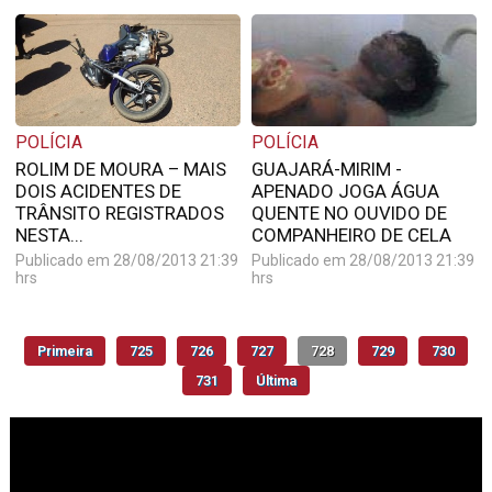
POLÍCIA
POLÍCIA
ROLIM DE MOURA – MAIS
GUAJARÁ-MIRIM -
DOIS ACIDENTES DE
APENADO JOGA ÁGUA
TRÂNSITO REGISTRADOS
QUENTE NO OUVIDO DE
NESTA...
COMPANHEIRO DE CELA
Publicado em 28/08/2013 21:39
Publicado em 28/08/2013 21:39
hrs
hrs
Primeira
725
726
727
728
729
730
731
Última