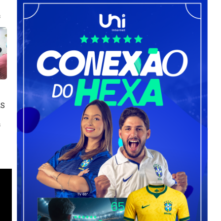
s
AS
s