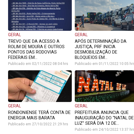
GERAL
GERAL
TREVO QUE DA ACESSO A
APÓS DETERMINAÇÃO DA
ROLIM DE MOURA E OUTROS
JUSTIÇA, PRF INICIA
PONTOS DAS RODOVIAS
DESMOBILIZAÇÃO DE
FEDERAIS EM...
BLOQUEIOS EM...
Publicado em 02/11/2022 08:04 hrs
Publicado em 01/11/2022 10:05 hr
GERAL
GERAL
RONDONIENSE TERÁ CONTA DE
PREFEITURA ANUNCIA QUE
ENERGIA MAIS BARATA
INAUGURAÇÃO DO “NATAL DE
LUZ” SERÁ DIA 12 DE...
Publicado em 27/10/2022 21:29 hrs
Publicado em 24/10/2022 13:37 hr