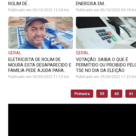
ROLIM DE...
ENERGISA EM...
Publicado em 05/10/2022 13:24 hrs
Publicado em 05/10/2022 09:18 hr
GERAL
GERAL
ELETRICISTA DE ROLIM DE
VOTAÇÃO: SAIBA O QUE É
MOURA ESTA DESAPARECIDO E
PERMITIDO OU PROIBIDO PEL
FAMÍLIA PEDE AJUDA PARA...
TSE NO DIA DA ELEIÇÃO
Publicado em 30/09/2022 11:13 hrs
Publicado em 29/09/2022 11:22 hr
Primeira
59
60
61