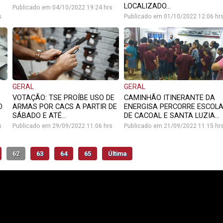
LOCALIZADO...
Publicado em 04/10/2022 19:24 hrs
s
Publicado em 01/10/2022 12:06 hr
GERAL
GERAL
VOTAÇÃO: TSE PROÍBE USO DE
CAMINHÃO ITINERANTE DA
O
ARMAS POR CACS A PARTIR DE
ENERGISA PERCORRE ESCOL
SÁBADO E ATÉ...
DE CACOAL E SANTA LUZIA...
s
Publicado em 29/09/2022 11:06 hrs
Publicado em 21/09/2022 11:15 hr
62
63
64
65
Última