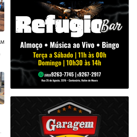
AM
s
.