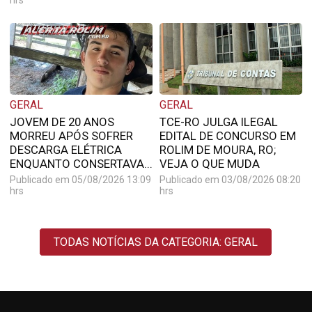
hrs
GERAL
GERAL
JOVEM DE 20 ANOS
TCE-RO JULGA ILEGAL
MORREU APÓS SOFRER
EDITAL DE CONCURSO EM
DESCARGA ELÉTRICA
ROLIM DE MOURA, RO;
ENQUANTO CONSERTAVA...
VEJA O QUE MUDA
Publicado em 05/08/2026 13:09
Publicado em 03/08/2026 08:20
hrs
hrs
TODAS NOTÍCIAS DA CATEGORIA: GERAL