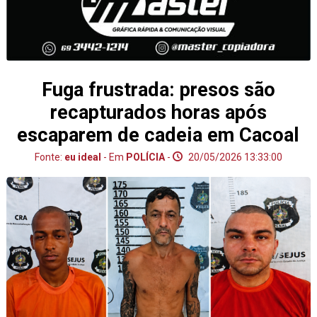
Fuga frustrada: presos são
recapturados horas após
escaparem de cadeia em Cacoal
Fonte:
eu ideal
- Em
POLÍCIA
-
20/05/2026 13:33:00