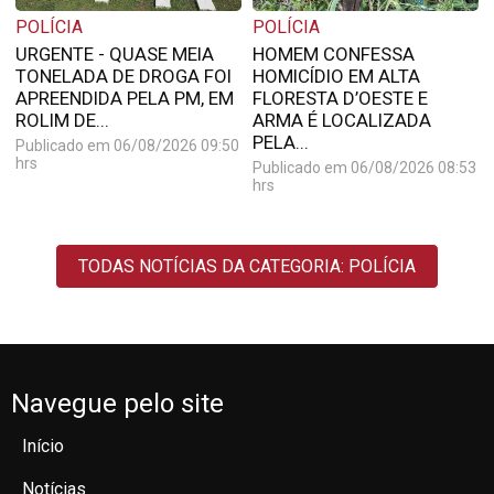
POLÍCIA
POLÍCIA
URGENTE - QUASE MEIA
HOMEM CONFESSA
TONELADA DE DROGA FOI
HOMICÍDIO EM ALTA
APREENDIDA PELA PM, EM
FLORESTA D’OESTE E
ROLIM DE...
ARMA É LOCALIZADA
PELA...
Publicado em 06/08/2026 09:50
hrs
Publicado em 06/08/2026 08:53
hrs
TODAS NOTÍCIAS DA CATEGORIA: POLÍCIA
Navegue pelo site
Início
Notícias