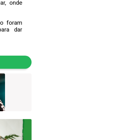
ar, onde
ão foram
para dar