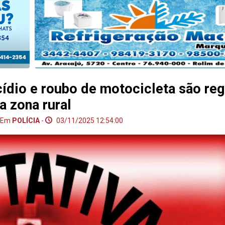
cídio e roubo de motocicleta são re
a zona rural
 Em
POLÍCIA
-
03/11/2025 12:54:00