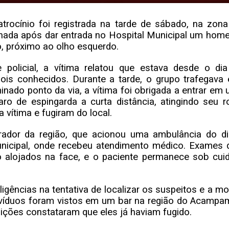
trocínio foi registrada na tarde de sábado, na zona
ionada após dar entrada no Hospital Municipal um hom
o, próximo ao olho esquerdo.
policial, a vítima relatou que estava desde o dia 
dois conhecidos. Durante a tarde, o grupo trafegava
inado ponto da via, a vítima foi obrigada a entrar em
o de espingarda a curta distância, atingindo seu r
 vítima e fugiram do local.
dor da região, que acionou uma ambulância do dis
Municipal, onde recebeu atendimento médico. Exames 
 alojados na face, e o paciente permanece sob cui
diligências na tentativa de localizar os suspeitos e a mo
ivíduos foram vistos em um bar na região do Acampa
nições constataram que eles já haviam fugido.