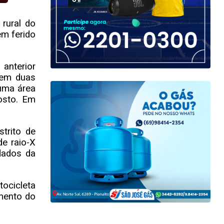
 rural do
em ferido
anterior
 em duas
 uma área
osto. Em
trito de
de raio-X
dados da
tocicleta
mento do